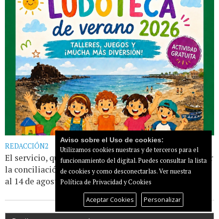
Aviso sobre el Uso de cookies:
REDACCIÓN2
Utilizamos cookies nuestras y de terceros para el
El servicio, que tiene como objetivo principal facilitar
funcionamiento del digital. Puedes consultar la lista
la conciliación familiar, se desarrollará del 6 de julio
de cookies y como desconectarlas.
Ver nuestra
al 14 de agosto, de lunes a [...]
Leer más...
Política de Privacidad y Cookies
Aceptar Cookies
Personalizar