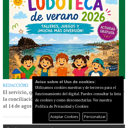
Aviso sobre el Uso de cookies:
REDACCIÓN2
Utilizamos cookies nuestras y de terceros para el
El servicio, que tiene como objetivo principal facilitar
funcionamiento del digital. Puedes consultar la lista
la conciliación familiar, se desarrollará del 6 de julio
de cookies y como desconectarlas.
Ver nuestra
al 14 de agosto, de lunes a [...]
Leer más...
Política de Privacidad y Cookies
Aceptar Cookies
Personalizar