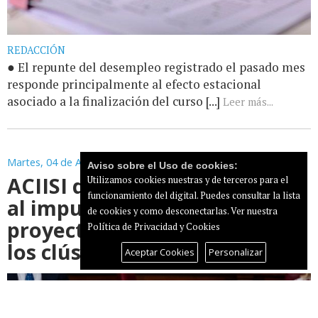
REDACCIÓN
● El repunte del desempleo registrado el pasado mes
responde principalmente al efecto estacional
asociado a la finalización del curso [...]
Leer más...
Martes, 04 de Agosto de 2026
Aviso sobre el Uso de cookies:
ACIISI destina 300.000 euros
Utilizamos cookies nuestras y de terceros para el
funcionamiento del digital. Puedes consultar la lista
al impulso de nuevos
de cookies y como desconectarlas.
Ver nuestra
proyectos de innovación de
Política de Privacidad y Cookies
los clústeres canarios
Aceptar Cookies
Personalizar