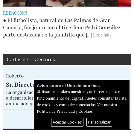
REDACCIÓN
● El futbolista, natural de Las Palmas de Gran
Canaria, fue junto con el tinerfeño Pedri González
parte destacada de la plantilla que [...]
Leer más...
Cartas de los lectores
Roberto
Sr. Director... Todo por la pasta
Aviso sobre el Uso de cookies:
La organización del Eurovision Pride Maspalomas que va
Utilizamos cookies nuestras y de terceros para el
a desarrollarse entre el 14 y 17 de mayo en el Yumbo, ha
funcionamiento del digital. Puedes consultar la lista
anunciado que va a boicotear la...
de cookies y como desconectarlas.
Ver nuestra
Política de Privacidad y Cookies
Enviar carta al director
Aceptar Cookies
Personalizar