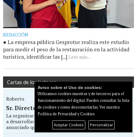
REDACCIÓN
● La empresa pública Gesprotur realiza este estudio
para medir el peso de la restauración en la actividad
turística, identificar las [...]
Leer más...
Cartas de los lectores
Aviso sobre el Uso de cookies:
Utilizamos cookies nuestras y de terceros para el
Roberto
funcionamiento del digital. Puedes consultar la lista
Sr. Director... Todo por la pasta
de cookies y como desconectarlas.
Ver nuestra
Política de Privacidad y Cookies
La organización del Eurovision Pride Maspalomas que va
a desarrollarse entre el 14 y 17 de mayo en el Yumbo, ha
Aceptar Cookies
Personalizar
anunciado que va a boicotear la...