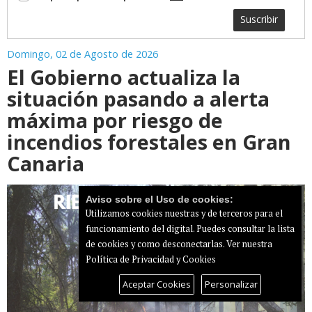
Suscribir
Domingo, 02 de Agosto de 2026
El Gobierno actualiza la
situación pasando a alerta
máxima por riesgo de
incendios forestales en Gran
Canaria
Aviso sobre el Uso de cookies:
Utilizamos cookies nuestras y de terceros para el
funcionamiento del digital. Puedes consultar la lista
de cookies y como desconectarlas.
Ver nuestra
Política de Privacidad y Cookies
Aceptar Cookies
Personalizar