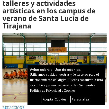
talleres y actividades
artísticas en los campus de
verano de Santa Lucía de
Tirajana
Aviso sobre el Uso de cookies:
Utilizamos cookies nuestras y de terceros para el
funcionamiento del digital. Puedes consultar la lista
de cookies y como desconectarlas.
Ver nuestra
Política de Privacidad y Cookies
Aceptar Cookies
Personalizar
REDACCIÓN2