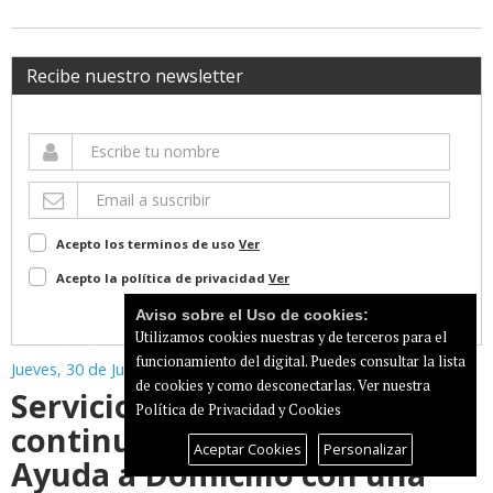
Recibe nuestro newsletter
Acepto los terminos de uso
Ver
Acepto la política de privacidad
Ver
Suscribir
Aviso sobre el Uso de cookies:
Utilizamos cookies nuestras y de terceros para el
funcionamiento del digital. Puedes consultar la lista
Jueves, 30 de Julio de 2026
de cookies y como desconectarlas.
Ver nuestra
Servicios Sociales da
Política de Privacidad y Cookies
continuidad al Servicio de
Aceptar Cookies
Personalizar
Ayuda a Domicilio con una