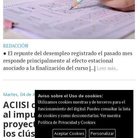
REDACCIÓN
● El repunte del desempleo registrado el pasado mes
responde principalmente al efecto estacional
asociado a la finalización del curso [...]
Leer más...
Martes, 04 de Agosto de 2026
Aviso sobre el Uso de cookies:
ACIISI destina 300.000 euros
Utilizamos cookies nuestras y de terceros para el
funcionamiento del digital. Puedes consultar la lista
al impulso de nuevos
de cookies y como desconectarlas.
Ver nuestra
proyectos de innovación de
Política de Privacidad y Cookies
los clústeres canarios
Aceptar Cookies
Personalizar