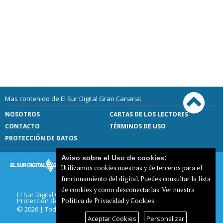
Mas contenido de El Sur Digital Gran Canaria:
NOSOTROS
CARTAS DE LOS LECTORES
CONTACTO
TÉRMINOS DE USO
PROTECCIÓN DE DATOS
Aviso sobre el Uso de cookies:
Utilizamos cookies nuestras y de terceros para el
funcionamiento del digital. Puedes consultar la lista
de cookies y como desconectarlas.
Ver nuestra
El Sur Digital Gran Canaria |
Términos de uso
|
Protección de datos
|
Mapa del sitio
Política de Privacidad y Cookies
© 2026 | Todos los derechos reservados
Aceptar Cookies
Personalizar