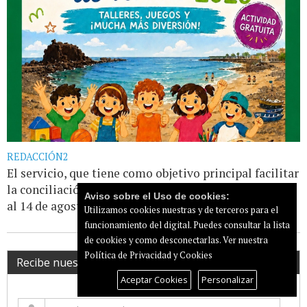
REDACCIÓN2
El servicio, que tiene como objetivo principal facilitar
la conciliación familiar, se desarrollará del 6 de julio
Aviso sobre el Uso de cookies:
al 14 de agosto, de lunes a [...]
Leer más...
Utilizamos cookies nuestras y de terceros para el
funcionamiento del digital. Puedes consultar la lista
de cookies y como desconectarlas.
Ver nuestra
Política de Privacidad y Cookies
Recibe nuestro newsletter
Aceptar Cookies
Personalizar