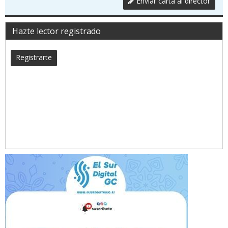
Enviar carta al director
Hazte lector registrado
Registrarte