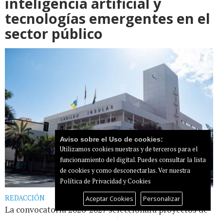
inteligencia artificial y
tecnologías emergentes en el
sector público
Aviso sobre el Uso de cookies:
Utilizamos cookies nuestras y de terceros para el
funcionamiento del digital. Puedes consultar la lista
de cookies y como desconectarlas.
Ver nuestra
Política de Privacidad y Cookies
REDACCIÓN
Aceptar Cookies
Personalizar
La convocatoria 2026-2027 seleccionará proyectos de