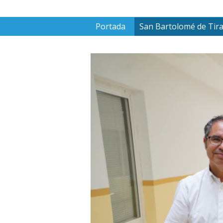
Portada
San Bartolomé de Tir