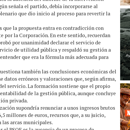
n señala el partido, debía incorporarse al
enario que dio inicio al proceso para revertir la
s que la propuesta entra en contradicción con
 por la Corporación. En este sentido, recuerdan
probó por unanimidad declarar el servicio de
icio de utilidad pública y respaldó su gestión a
l entender que era la fórmula más adecuada para
 cuestiona también las conclusiones económicas del
ne datos erróneos y valoraciones que, según afirma,
 del servicio. La formación sostiene que el propio
rentabilidad de la gestión pública, aunque concluye
ión privada.
lización supondría renunciar a unos ingresos brutos
,5 millones de euros, recursos que, a su juicio,
 las arcas municipales.
r el PSOE es la ausencia de un proceso de