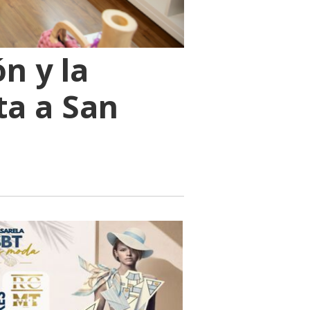
n y la
ta a San