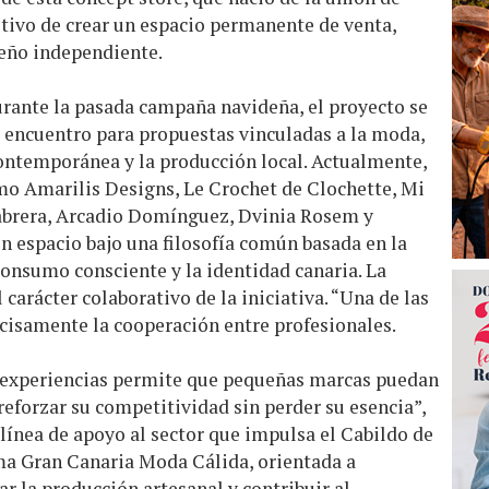
etivo de crear un espacio permanente de venta,
eño independiente.
urante la pasada campaña navideña, el proyecto se
encuentro para propuestas vinculadas a la moda,
ontemporánea y la producción local. Actualmente,
mo Amarilis Designs, Le Crochet de Clochette, Mi
abrera, Arcadio Domínguez, Dvinia Rosem y
espacio bajo una filosofía común basada en la
 consumo consciente y la identidad canaria. La
carácter colaborativo de la iniciativa. “Una de las
ecisamente la cooperación entre profesionales.
y experiencias permite que pequeñas marcas puedan
 reforzar su competitividad sin perder su esencia”,
 línea de apoyo al sector que impulsa el Cabildo de
ma Gran Canaria Moda Cálida, orientada a
ar la producción artesanal y contribuir al