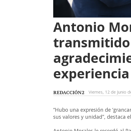
Antonio Mor
transmitido 
agradecimie
experiencia
REDACCIÓN2
Viernes, 12 de Junio 
“Hubo una expresión de ‘granca
sus valores y unidad”, destaca e
Antonio Morales le recordó al P