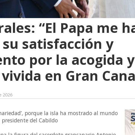
ales: “El Papa me h
su satisfacción y
nto por la acogida y
 vivida en Gran Cana
de 2026
nariedad’, porque la isla ha mostrado al mundo
l presidente del Cabildo
apa la figura del sacerdote grancanario Antonio