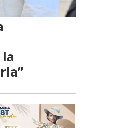
a
 la
ria”