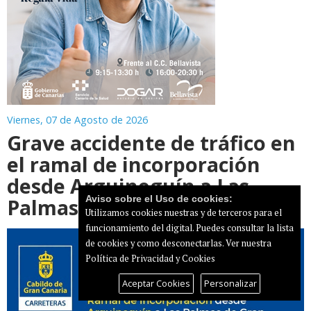
Viernes, 07 de Agosto de 2026
Grave accidente de tráfico en
el ramal de incorporación
desde Arguineguín a Las
Aviso sobre el Uso de cookies:
Palmas de GC
Utilizamos cookies nuestras y de terceros para el
funcionamiento del digital. Puedes consultar la lista
de cookies y como desconectarlas.
Ver nuestra
Política de Privacidad y Cookies
Aceptar Cookies
Personalizar