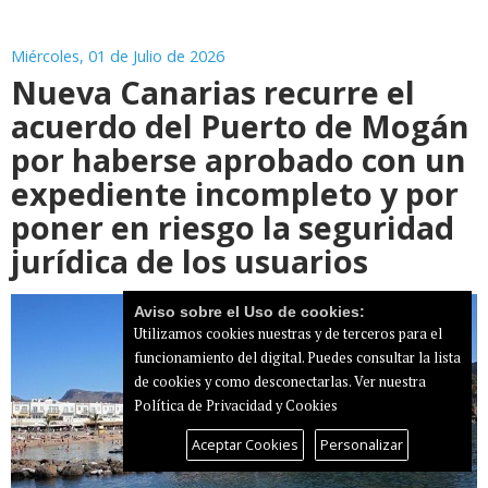
Miércoles, 01 de Julio de 2026
Nueva Canarias recurre el
acuerdo del Puerto de Mogán
por haberse aprobado con un
expediente incompleto y por
poner en riesgo la seguridad
jurídica de los usuarios
Aviso sobre el Uso de cookies:
Utilizamos cookies nuestras y de terceros para el
funcionamiento del digital. Puedes consultar la lista
de cookies y como desconectarlas.
Ver nuestra
Política de Privacidad y Cookies
Aceptar Cookies
Personalizar