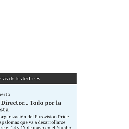
rtas de los lectores
berto
. Director... Todo por la
sta
organización del Eurovision Pride
palomas que va a desarrollarse
re el 14 y 17 de mayo en el Yumbo,