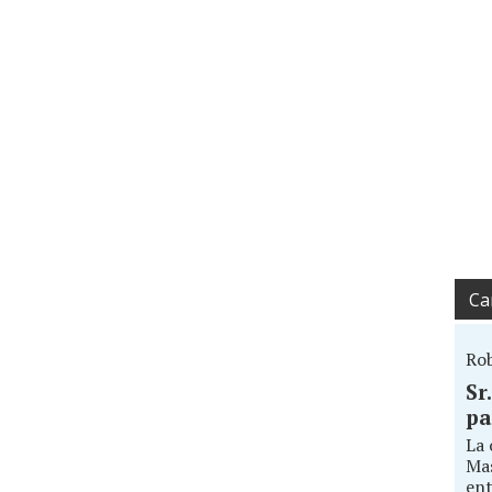
Ca
Ro
Sr
pa
La 
Mas
ent