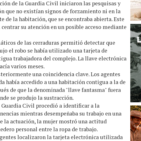
ión de la Guardia Civil iniciaron las pesquisas y
n que no existían signos de forzamiento ni en la
te de la habitación, que se encontraba abierta. Este
a centrar su atención en un posible acceso mediante
máticos de las cerraduras permitió detectar que
jo el robo se había utilizado una tarjeta de
gua trabajadora del complejo. La llave electrónica
acía varios meses.
steriormente una coincidencia clave. Los agentes
a había accedido a una habitación contigua a la de
ués de que la denominada "llave fantasma" fuera
onde se produjo la sustracción.
 Guardia Civil procedió a identificar a la
tenencias mientras desempeñaba su trabajo en una
 la actuación, la mujer mostró una actitud
edero personal entre la ropa de trabajo.
gentes localizaron la tarjeta electrónica utilizada