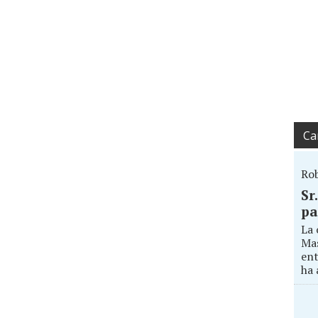
Ca
Ro
Sr
pa
La 
Mas
ent
ha 