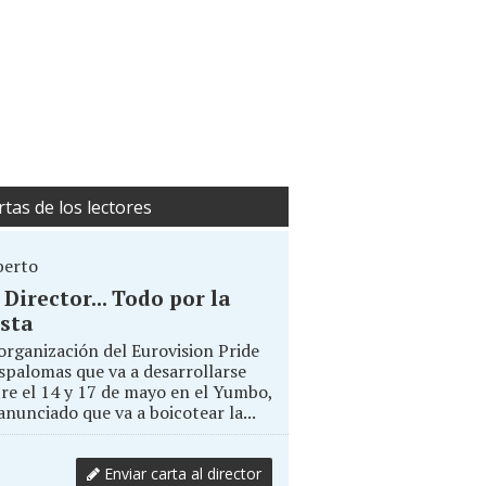
rtas de los lectores
berto
. Director... Todo por la
sta
organización del Eurovision Pride
palomas que va a desarrollarse
re el 14 y 17 de mayo en el Yumbo,
anunciado que va a boicotear la...
Enviar carta al director