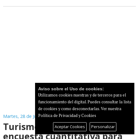
Aviso sobre el Uso de cookies:
Utilizamos cookies nuestras y de terceros para el
funcionamiento del digital. Puedes consultar la lista
de cookies y como desconectarlas.
Ver nuestra
Política de Privacidad y Cookies
Martes, 28 de Julio de 2026
Turismo impulsa una
Aceptar Cookies
Personalizar
encuesta cuantitativa para