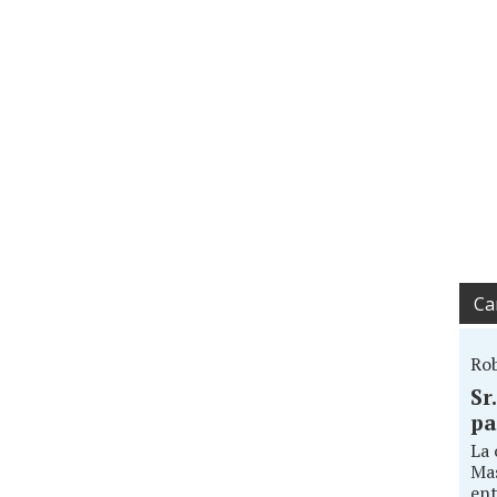
Ca
Ro
Sr
pa
La 
Mas
ent