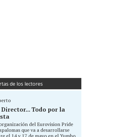
rtas de los lectores
berto
. Director... Todo por la
sta
organización del Eurovision Pride
palomas que va a desarrollarse
re el 14 y 17 de mayo en el Yumbo,