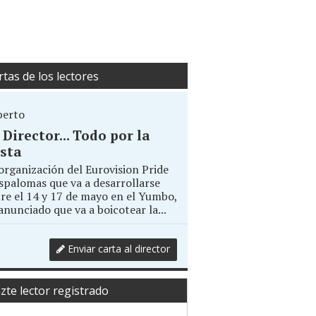
rtas de los lectores
berto
. Director... Todo por la
sta
organización del Eurovision Pride
palomas que va a desarrollarse
re el 14 y 17 de mayo en el Yumbo,
anunciado que va a boicotear la...
Enviar carta al director
zte lector registrado