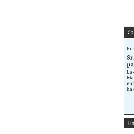
Ca
Ro
Sr
pa
La 
Mas
ent
ha 
Ha