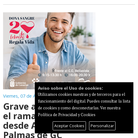
Aviso sobre el Uso de cookies:
Utilizamos cookies nuestras y de terceros para el
Viernes, 07 de Agosto de 2026
funcionamiento del digital. Puedes consultar la lista
Grave accidente de tráfico en
de cookies y como desconectarlas.
Ver nuestra
el ramal de incorporación
Política de Privacidad y Cookies
desde Arguineguín a Las
Aceptar Cookies
Personalizar
Palmas de GC