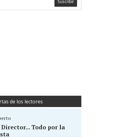
Suscribir
rtas de los lectores
berto
. Director... Todo por la
sta