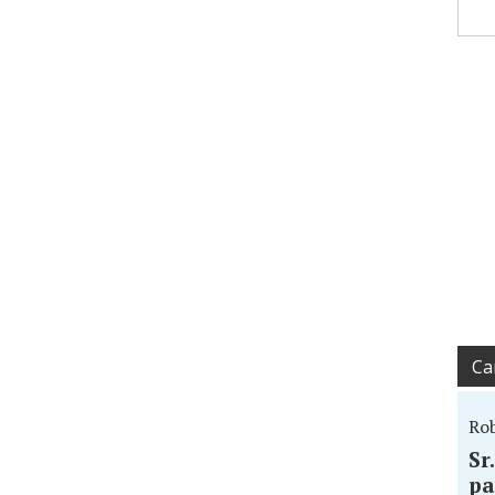
Ca
Ro
Sr
pa