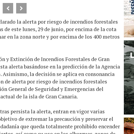
larado la alerta por riesgo de incendios forestales
ras de este lunes, 29 de junio, por encima de la cota
mar en la zona norte y por encima de los 400 metros
ón y Extinción de Incendios Forestales de Gran
a alerta basándose en la predicción de la Agencia
 Asimismo, la decisión se aplica en consonancia
ón de alerta por riesgo de incendios forestales
ión General de Seguridad y Emergencias del
actual de la isla de Gran Canaria.
as persista la alerta, entran en vigor varias
objetivo de extremar la precaución y preservar el
 ciudadanía que queda totalmente prohibido encender
iertos, así como su uso en los albergues, zonas de