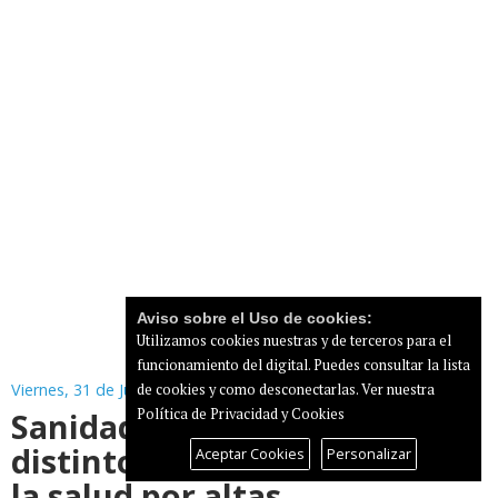
Aviso sobre el Uso de cookies:
Utilizamos cookies nuestras y de terceros para el
funcionamiento del digital. Puedes consultar la lista
Viernes, 31 de Julio de 2026
de cookies y como desconectarlas.
Ver nuestra
Sanidad activa avisos de
Política de Privacidad y Cookies
distintos niveles de riesgo en
Aceptar Cookies
Personalizar
la salud por altas