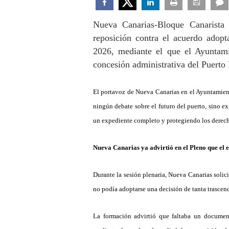
Nueva Canarias-Bloque Canarist
reposició
n
contra el acuerdo adopt
2026, mediante el que el Ayuntam
concesión administrativa del Puert
El portavoz de Nueva Canarias en el Ayuntamie
ning
ú
n debate sobre el futuro del puerto, sino e
un expediente completo y protegiendo los derech
Nueva Canarias ya advirti
ó
en el Pleno que el
Durante la sesión plenaria, Nueva Canarias solici
no pod
í
a adoptarse una decisión de tanta trascen
La formación advirti
ó
que faltaba un documen