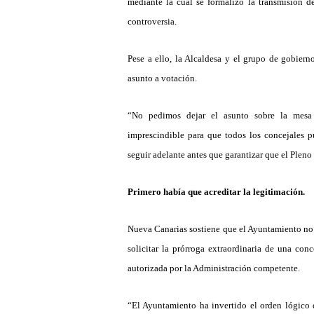
mediante la cual se formaliz
ó la transmisi
ón de
controversia.
Pese a ello, la Alcaldesa y el grupo de gobiern
asunto a votació
n.
“
No pedimos dejar el asunto sobre la mesa
imprescindible para que todos los concejales p
seguir adelante antes que garantizar que el Plen
Primero hab
í
a que acreditar la legitimació
n
.
Nueva Canarias sostiene que el Ayuntamiento no 
solicitar la prórroga extraordinaria de una con
autorizada por la Administració
n competente.
“
El Ayuntamiento ha invertido el orden lógico 