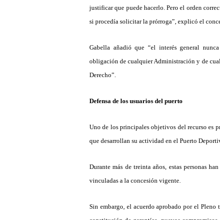
justificar que puede hacerlo. Pero el orden correc
si proced
í
a solicitar la pró
rroga
”
, explic
ó
el
conce
Gabella a
ñ
adió
que
“
el inter
é
s general nunca
obligación de cualquier Administració
n
y de cua
Derecho
”.
Defensa de los usuarios del puerto
Uno de los principales objetivos del recurso es p
que desarrollan su actividad en el Puerto Depor
Durante m
á
s de treinta a
ños, estas personas han
vinculadas a la concesió
n vigente.
Sin embargo, el acuerdo aprobado por el Pleno 