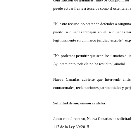
constitució
n de garant
í
as, nuevos compromisos 
puede actuar frente a terceros como si ostentara l
“
Nuestro recurso no pretende defender a ningun
puerto, a quienes trabajan en
é
l, a quienes h
leg
í
timamente en un marco jur
í
dico estable
”,
exp
“
No podemos permitir que sean los usuarios quie
Ayuntamiento todav
í
a no ha resuelto
”
,añ
adi
ó
.
Nueva Canarias advierte que intervenir antic
contractuales, reclamaciones patrimoniales y perju
Solicitud de suspensió
n cautelar
.
Junto con el recurso, Nueva Canarias ha solicitad
117 de la Ley 39/2015.