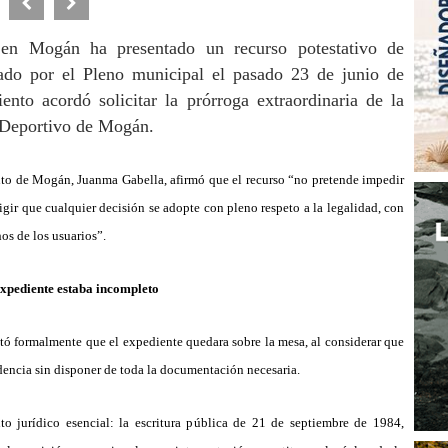
a en Mog
á
n ha presentado un recurso potestativo de
ado por el Pleno municipal el pasado 23 de junio de
iento acord
ó
solicitar la prórroga extraordinaria de la
o Deportivo de Mog
án.
nto de Mog
á
n, Juanma Gabella, afirm
ó
que el recurso
“
no pretende impedir
xigir que cualquier decisión se adopte con pleno respeto a la legalidad, con
os de los usuarios
”.
 expediente estaba incompleto
t
ó
formalmente que el expediente quedara sobre la mesa, al considerar que
dencia sin disponer de toda la documentación necesaria.
to jur
í
dico esencial: la escritura p
ú
blica de 21 de septiembre de 1984,