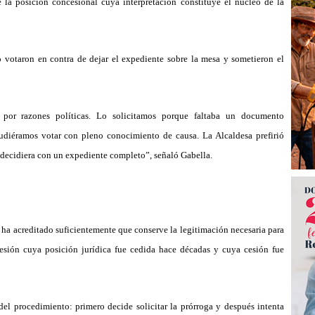
 la posición concesional cuya interpretación constituye el n
ú
cleo de la
o votaron en contra de dejar el expediente sobre la mesa y sometieron el
 por razones pol
í
ticas. Lo solicitamos porque faltaba un documento
udi
é
ramos votar con pleno conocimiento de causa. La Alcaldesa prefiri
ó
o decidiera con un expediente completo
”, se
ñ
aló
Gabella.
ha acreditado suficientemente que conserve la legitimación necesaria para
cesión cuya posició
n jurí
dica fue cedida hace d
é
cadas y cuya cesión fue
del procedimiento: primero decide solicitar la prórroga y despu
é
s intenta