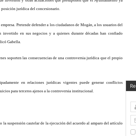
de inversión y otras actuaciones que presuponen que el Ayuntamiento ya
a posició
n jurí
dica del concesionario.
a empresa. Pretende defender a los ciudadanos de Mog
á
n, a los usuarios del
an invertido en sus negocios y a quienes durante d
é
cadas han confiado
licó
Gabella.
nes soporten las consecuencias de una controversia jur
í
dica que el propio
ipadamente en relaciones jur
í
dicas vigentes puede generar conflictos
Re
icios para terceros ajenos a la controversia institucional.
o la suspensión cautelar de la ejecución del acuerdo al amparo del art
í
culo