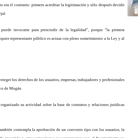
to era el contrario: primero acreditar la legitimación y sólo despu
é
s decidir
jal
.
 puede invocarse para prescindir de la legalidad
”
, porque
“
la primera
lquier representante público es actuar con pleno sometimiento a la Ley y al
roteger los derechos de los usuarios, empresas, trabajadores y profesionales
tivo de Mog
án.
 organizado su actividad sobre la base de contratos y relaciones jur
í
dicas
tambi
é
n contempla la aprobación de un convenio tipo con los usuarios, la