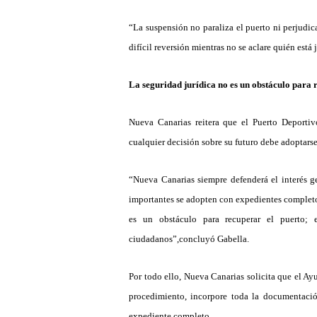
“
La suspensión no paraliza el puerto ni perjudica
dif
í
cil reversi
ón mientras no se aclare qui
é
n est
á 
La seguridad jur
í
dica no es un obst
á
culo para 
Nueva Canarias reitera que el Puerto Deport
cualquier decisión sobre su futuro debe adoptarse
“
Nueva Canarias siempre defender
á
el inter
é
s g
importantes se adopten con expedientes completos
es un obst
á
culo para recuperar el puerto;
ciudadanos
”
,concluy
ó
Gabella.
Por todo ello, Nueva Canarias solicita que el Ay
procedimiento, incorpore toda la documentació
expediente completo.