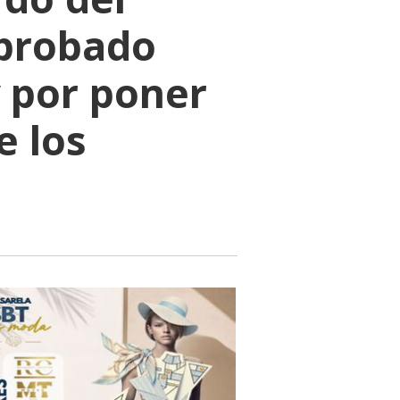
aprobado
 por poner
e los