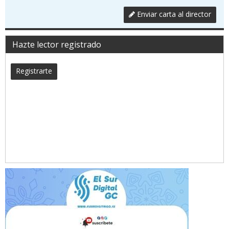
Enviar carta al director
Hazte lector registrado
Registrarte