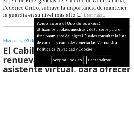
El jefe de Emergencias del Cabildo de Gran Canaria,
Federico Grillo, subraya la importancia de mantener
la guardia en su nivel más alto [...]
Leer más...
Aviso sobre el Uso de cookies:
Utilizamos cookies nuestras y de terceros para el
funcionamiento del digital. Puedes consultar la lista
Miércoles, 05 de Agosto de 2026
de cookies y como desconectarlas.
Ver nuestra
El Cabildo de Gran Canaria
Política de Privacidad y Cookies
renueva ‘Arminda’, su
Aceptar Cookies
Personalizar
asistente virtual, para ofrecer
atención ciudadana con
capacidades avanzadas