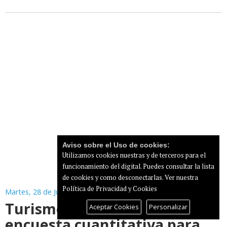
Aviso sobre el Uso de cookies:
Utilizamos cookies nuestras y de terceros para el
funcionamiento del digital. Puedes consultar la lista
de cookies y como desconectarlas.
Ver nuestra
Política de Privacidad y Cookies
Martes, 28 de Julio de 2026
Turismo impulsa una
Aceptar Cookies
Personalizar
encuesta cuantitativa para