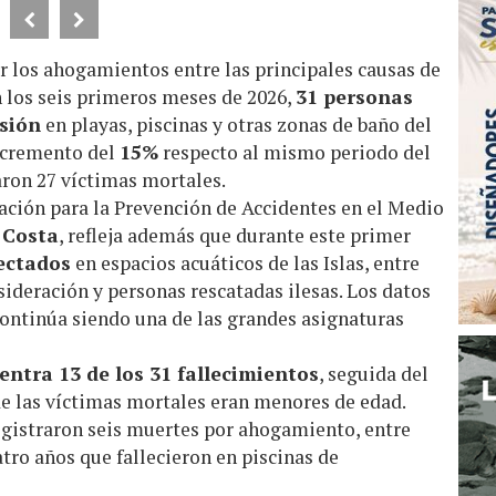
ar los ahogamientos entre las principales causas de
n los seis primeros meses de 2026,
31 personas
rsión
en playas, piscinas y otras zonas de baño del
ncremento del
15%
respecto al mismo periodo del
aron 27 víctimas mortales.
iación para la Prevención de Accidentes en el Medio
 Costa
, refleja además que durante este primer
ectados
en espacios acuáticos de las Islas, entre
sideración y personas rescatadas ilesas. Los datos
continúa siendo una de las grandes asignaturas
entra 13 de los 31 fallecimientos
, seguida del
 de las víctimas mortales eran menores de edad.
registraron seis muertes por ahogamiento, entre
atro años que fallecieron en piscinas de