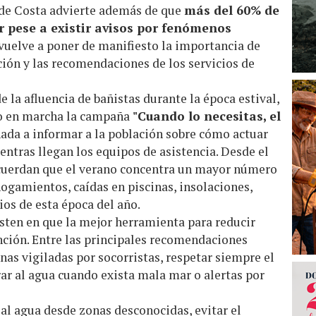
 de Costa advierte además de que
más del 60% de
r pese a existir avisos por fenómenos
 vuelve a poner de manifiesto la importancia de
ación y las recomendaciones de los servicios de
 la afluencia de bañistas durante la época estival,
to en marcha la campaña
"Cuando lo necesitas, el
inada a informar a la población sobre cómo actuar
ntras llegan los equipos de asistencia. Desde el
ecuerdan que el verano concentra un mayor número
ogamientos, caídas en piscinas, insolaciones,
ios de esta época del año.
sten en que la mejor herramienta para reducir
ención. Entre las principales recomendaciones
as vigiladas por socorristas, respetar siempre el
rar al agua cuando exista mala mar o alertas por
al agua desde zonas desconocidas, evitar el