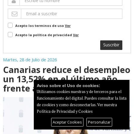
Acepto los terminos de uso
Ver
Acepto la política de privacidad
Ver
Suscribir
Martes, 28 de Julio de 2026
Canarias reduce el desempleo
un 13,52% en el último año,
frente al 2,26% nacional
Aviso sobre el Uso de cookies:
Utilizamos cookies nuestras y de terceros para el
funcionamiento del digital. Puedes consultar la lista
de cookies y como desconectarlas.
Ver nuestra
Política de Privacidad y Cookies
Aceptar Cookies
Personalizar