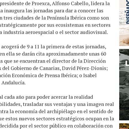
presidente de Proexca, Alfonso Cabello, lidera la
 inaugura las jornadas para dar a conocer las
en tres ciudades de la Península Ibérica como son
estratégicamente por sus ecosistemas en sectores
 industria aeroespacial o el sector audiovisual.
 acogerá de 9 a 11 la primera de estas jornadas,
 en ella se darán cita aproximadamente unas 60
s que se encuentran el director de la Dirección
s del Gobierno de Canarias, David Pérez-Dionis;
ación Económica de Prensa Ibérica; o Isabel
e Andalucía.
l cada año para poder acercar la realidad
ilidades, trasladar sus ventajas y una imagen real
entra la economía del archipiélago en el sentido de
que estos nuevos sectores estratégicos ocupan en la
decidida por el sector público en colaboración con