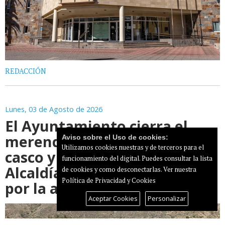
REDACCIÓN
Lunes, 03 de Agosto de 2026
El Ayuntamiento cierra el
merendero de Santa Lucía
Aviso sobre el Uso de cookies:
Utilizamos cookies nuestras y de terceros para el
casco y emite un bando de
funcionamiento del digital. Puedes consultar la lista
Alcaldía pidiendo precaución
de cookies y como desconectarlas.
Ver nuestra
Política de Privacidad y Cookies
por la alerta
Aceptar Cookies
Personalizar