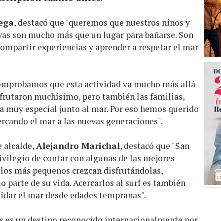
Vega
, destacó que "queremos que nuestros niños y
yas son mucho más que un lugar para bañarse. Son
ompartir experiencias y aprender a respetar el mar
comprobamos que esta actividad va mucho más allá
isfrutaron muchísimo, pero también las familias,
a muy especial junto al mar. Por eso hemos querido
cercando el mar a las nuevas generaciones".
e alcalde,
Alejandro Marichal
, destacó que "San
ivilegio de contar con algunas de las mejores
los más pequeños crezcan disfrutándolas,
 parte de su vida. Acercarlos al surf es también
cuidar el mar desde edades tempranas".
 es un destino reconocido internacionalmente por