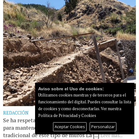
Aviso sobre el Uso de cookies:
Utilizamos cookies nuestras y de terceros para el
funcionamiento del digital. Puedes consultar la lista
de cookies y como desconectarlas.
Ver nuestra
REDACCIÓN
Política de Privacidad y Cookies
Se ha respetado la técnica tradicional de piedra seca
Aceptar Cookies
Personalizar
para mantener el conocimiento constructivo
tradicional de este tipo de muros La [...]
Leer más...