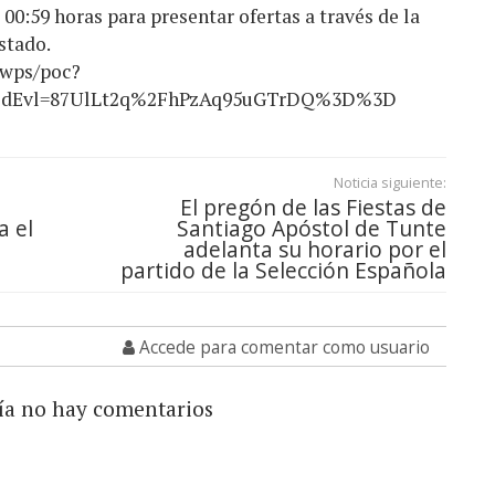
00:59 horas para presentar ofertas a través de la
stado.
/wps/poc?
ion&idEvl=87UlLt2q%2FhPzAq95uGTrDQ%3D%3D
Noticia siguiente:
El pregón de las Fiestas de
a el
Santiago Apóstol de Tunte
adelanta su horario por el
partido de la Selección Española
Accede para comentar como usuario
ía no hay comentarios