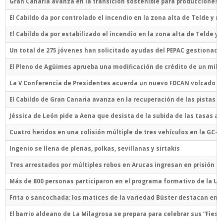
Gran Canaria avanza en la transición sostenible para producciones 
El Cabildo da por controlado el incendio en la zona alta de Telde y
El Cabildo da por estabilizado el incendio en la zona alta de Telde 
Un total de 275 jóvenes han solicitado ayudas del PEPAC gestionada
El Pleno de Agüimes aprueba una modificación de crédito de un milló
La V Conferencia de Presidentes acuerda un nuevo FDCAN volcado en
El Cabildo de Gran Canaria avanza en la recuperación de las pistas 
Jéssica de León pide a Aena que desista de la subida de las tasas a
Cuatro heridos en una colisión múltiple de tres vehículos en la GC-1,
Ingenio se llena de plenas, polkas, sevillanas y sirtakis
Tres arrestados por múltiples robos en Arucas ingresan en prisión p
Más de 800 personas participaron en el programa formativo de la 
Frita o sancochada: los matices de la variedad Búster destacan en l
El barrio aldeano de La Milagrosa se prepara para celebrar sus “Fie