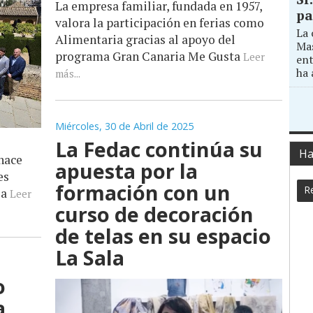
La empresa familiar, fundada en 1957,
pa
valora la participación en ferias como
La 
Alimentaria gracias al apoyo del
Mas
programa Gran Canaria Me Gusta
Leer
ent
ha 
más...
Miércoles, 30 de Abril de 2025
La Fedac continúa su
Ha
hace
apuesta por la
es
formación con un
Re
sa
Leer
curso de decoración
de telas en su espacio
La Sala
o
a