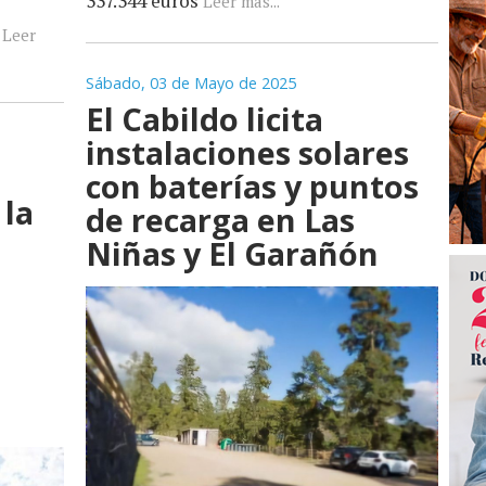
337.344 euros
Leer más...
]
Leer
Sábado, 03 de Mayo de 2025
El Cabildo licita
instalaciones solares
a
con baterías y puntos
 la
de recarga en Las
Niñas y El Garañón