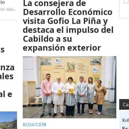
La consejera de
rio
Desarrollo Económico
er más...
visita Gofio La Piña y
destaca el impulso del
Cabildo a su
expansión exterior
s
anza
ales
l e
Ca
Ro
REDACCIÓN
Sr