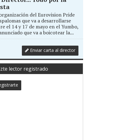
sta
organización del Eurovision Pride
palomas que va a desarrollarse
re el 14 y 17 de mayo en el Yumbo,
anunciado que va a boicotear la...
Enviar carta al director
zte lector registrado
gistrarte