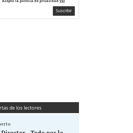
Acepto la política de privacidad
Ver
Suscribir
rtas de los lectores
berto
. Director... Todo por la