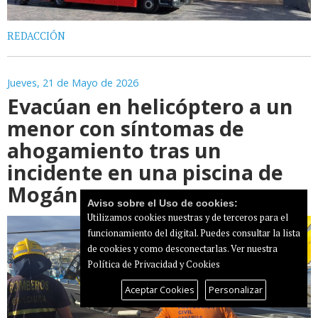
REDACCIÓN
Jueves, 21 de Mayo de 2026
Evacúan en helicóptero a un
menor con síntomas de
ahogamiento tras un
incidente en una piscina de
Mogán
Aviso sobre el Uso de cookies:
Utilizamos cookies nuestras y de terceros para el
funcionamiento del digital. Puedes consultar la lista
de cookies y como desconectarlas.
Ver nuestra
Política de Privacidad y Cookies
Aceptar Cookies
Personalizar