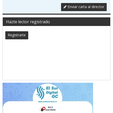
Enviar carta al director
Hazte lector registrado
Registrarte