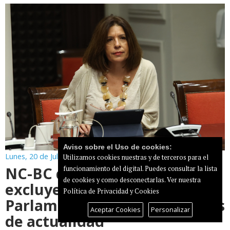
Aviso sobre el Uso de cookies:
Lunes, 20 de Julio de 2026
Utilizamos cookies nuestras y de terceros para el
NC-BC denuncia que RTVC
funcionamiento del digital. Puedes consultar la lista
de cookies y como desconectarlas.
Ver nuestra
excluye a partidos del
Política de Privacidad y Cookies
Parlamento de sus programas
Aceptar Cookies
Personalizar
de actualidad