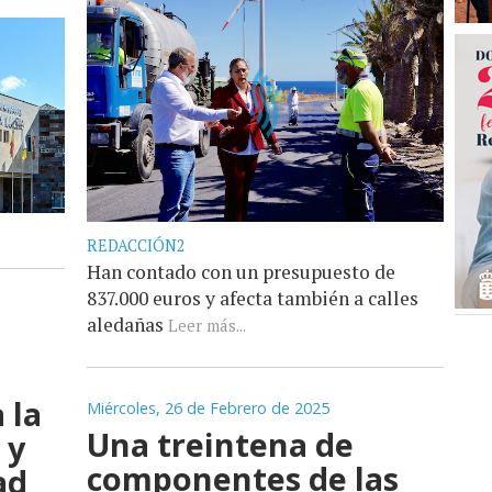
REDACCIÓN2
Han contado con un presupuesto de
837.000 euros y afecta también a calles
aledañas
Leer más...
 la
Miércoles, 26 de Febrero de 2025
Una treintena de
 y
componentes de las
ad