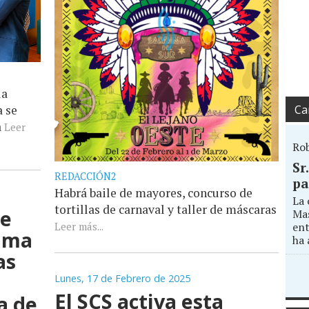
la
Ca
a se
a
Leer
Ro
Sr
REDACCIÓN2
pa
Habrá baile de mayores, concurso de
La 
tortillas de carnaval y taller de máscaras
de
Mas
ent
Leer más...
rama
ha 
as
s
Lunes, 17 de Febrero de 2025
El SCS activa esta
a de