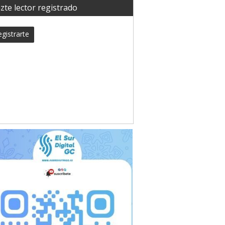
zte lector registrado
gistrarte