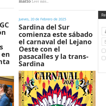
marzo
Leer más...
Re
Jueves, 20 de Febrero de 2025
PGC
Sardina del Sur
ón
comienza este sábado
el carnaval del Lejano
s
Oeste con el
 en
pasacalles y la trans-
nta
Sardina