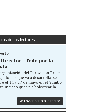
rtas de los lectores
berto
. Director... Todo por la
sta
organización del Eurovision Pride
palomas que va a desarrollarse
re el 14 y 17 de mayo en el Yumbo,
anunciado que va a boicotear la...
Enviar carta al director