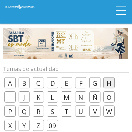
Temas de actualidad
A
B
C
D
E
F
G
H
I
J
K
L
M
N
Ñ
O
P
Q
R
S
T
U
V
W
X
Y
Z
09