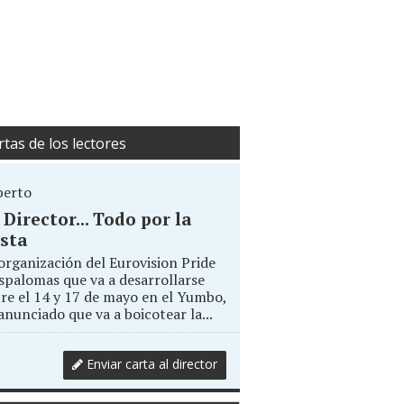
rtas de los lectores
berto
. Director... Todo por la
sta
organización del Eurovision Pride
palomas que va a desarrollarse
re el 14 y 17 de mayo en el Yumbo,
anunciado que va a boicotear la...
Enviar carta al director