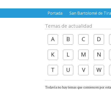
Portada
San Bartolomé de Tir
Temas de actualidad
A
B
C
D
K
L
M
N
T
U
V
W
Todavía no hay temas que comiencen por esta