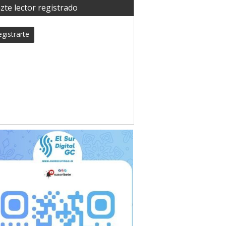
zte lector registrado
gistrarte