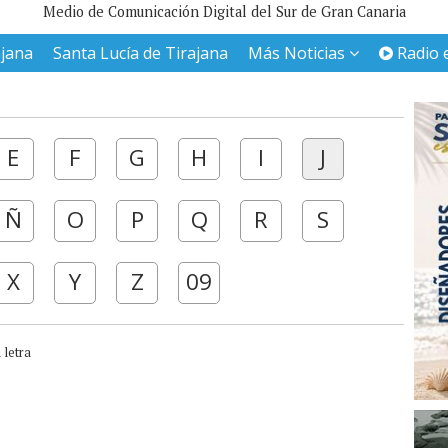
Medio de Comunicación Digital del Sur de Gran Canaria
ajana
Santa Lucía de Tirajana
Más Noticias
Radio 
E
F
G
H
I
J
Ñ
O
P
Q
R
S
X
Y
Z
09
 letra