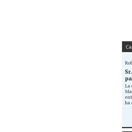
Ca
Ro
Sr
pa
La 
Mas
ent
ha 