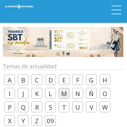
Temas de actualidad
A
B
C
D
E
F
G
H
I
J
K
L
M
N
Ñ
O
P
Q
R
S
T
U
V
W
X
Y
Z
09