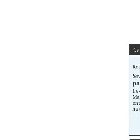
Ca
Ro
Sr
pa
La 
Mas
ent
ha 