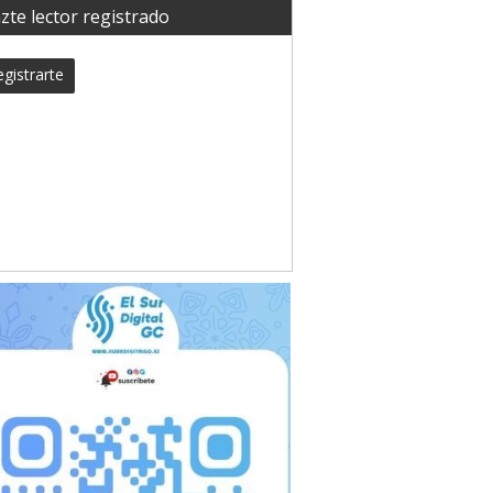
zte lector registrado
gistrarte