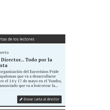
rtas de los lectores
berto
. Director... Todo por la
sta
organización del Eurovision Pride
palomas que va a desarrollarse
re el 14 y 17 de mayo en el Yumbo,
anunciado que va a boicotear la...
Enviar carta al director