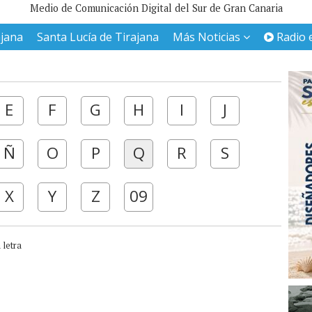
Medio de Comunicación Digital del Sur de Gran Canaria
ajana
Santa Lucía de Tirajana
Más Noticias
Radio 
E
F
G
H
I
J
Ñ
O
P
Q
R
S
X
Y
Z
09
 letra