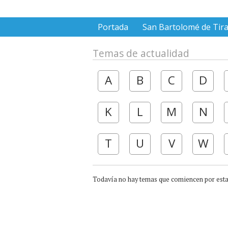
Portada
San Bartolomé de Tir
Temas de actualidad
A
B
C
D
K
L
M
N
T
U
V
W
Todavía no hay temas que comiencen por esta