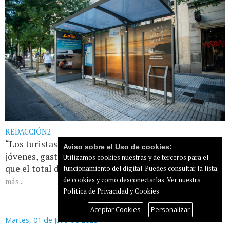
REDACCIÓN2
“Los turistas que vienen con sus hijos son más
Aviso sobre el Uso de cookies:
jóvenes, gastan hasta 60 euros más de media al día
Utilizamos cookies nuestras y de terceros para el
que el total de visitantes y se muestran más [...]
Leer
funcionamiento del digital. Puedes consultar la lista
de cookies y como desconectarlas.
Ver nuestra
más...
Política de Privacidad y Cookies
Aceptar Cookies
Personalizar
Martes, 01 de Julio de 2025