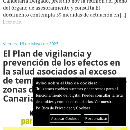
Candelaria Delgado, presidió hoy la reunión del pleno
del órgano de asesoramiento y consulta El
documento contempla 59 medidas de actuación en [...]
Leer más...
Viernes, 16 de Mayo de 2025
El Plan de vigilancia y
prevención de los efectos en
la salud asociados al exceso
de temperaturas incorpora 13
Aviso sobre el Uso de cookies:
zonas de MeteoSalud en
Utilizamos cookies nuestras y de terceros para el
Canarias
funcionamiento del digital. Puedes consultar la lista
de cookies y como desconectarlas.
Ver nuestra
Política de Privacidad y Cookies
Aceptar Cookies
Personalizar