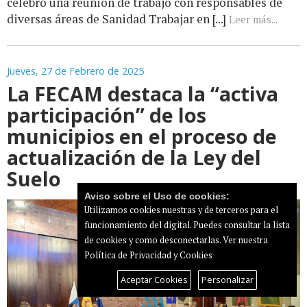
celebró una reunión de trabajo con responsables de
diversas áreas de Sanidad Trabajar en [...]
Leer más...
Jueves, 27 de Febrero de 2025
La FECAM destaca la “activa
participación” de los
municipios en el proceso de
actualización de la Ley del
Suelo
Aviso sobre el Uso de cookies:
Utilizamos cookies nuestras y de terceros para el
funcionamiento del digital. Puedes consultar la lista
de cookies y como desconectarlas.
Ver nuestra
Política de Privacidad y Cookies
Aceptar Cookies
Personalizar