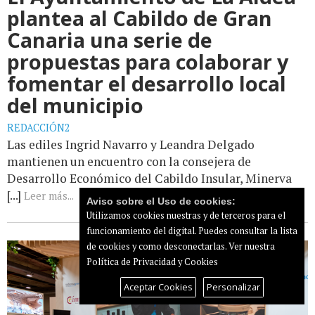
plantea al Cabildo de Gran
Canaria una serie de
propuestas para colaborar y
fomentar el desarrollo local
del municipio
REDACCIÓN2
Las ediles Ingrid Navarro y Leandra Delgado
mantienen un encuentro con la consejera de
Desarrollo Económico del Cabildo Insular, Minerva
[...]
Leer más...
Aviso sobre el Uso de cookies:
Utilizamos cookies nuestras y de terceros para el
funcionamiento del digital. Puedes consultar la lista
de cookies y como desconectarlas.
Ver nuestra
Política de Privacidad y Cookies
Aceptar Cookies
Personalizar