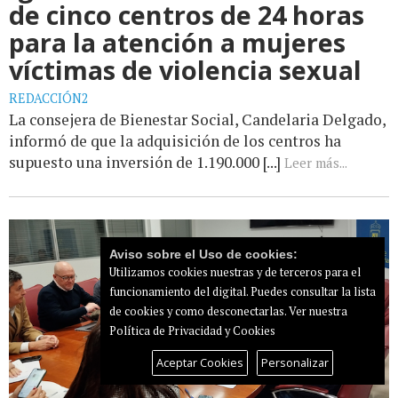
de cinco centros de 24 horas
para la atención a mujeres
víctimas de violencia sexual
REDACCIÓN2
La consejera de Bienestar Social, Candelaria Delgado,
informó de que la adquisición de los centros ha
supuesto una inversión de 1.190.000 [...]
Leer más...
Aviso sobre el Uso de cookies:
Utilizamos cookies nuestras y de terceros para el
funcionamiento del digital. Puedes consultar la lista
de cookies y como desconectarlas.
Ver nuestra
Política de Privacidad y Cookies
Aceptar Cookies
Personalizar